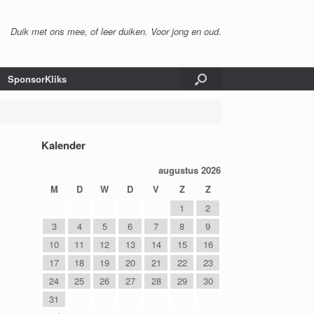
Duik met ons mee, of leer duiken. Voor jong en oud.
SponsorKliks
Kalender
augustus 2026
M
D
W
D
V
Z
Z
1
2
3
4
5
6
7
8
9
10
11
12
13
14
15
16
17
18
19
20
21
22
23
24
25
26
27
28
29
30
31