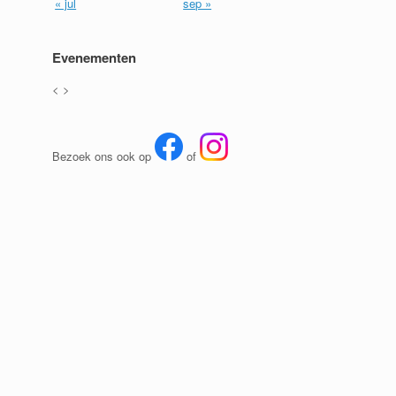
« jul
sep »
Evenementen
<
>
Bezoek ons ook op
of