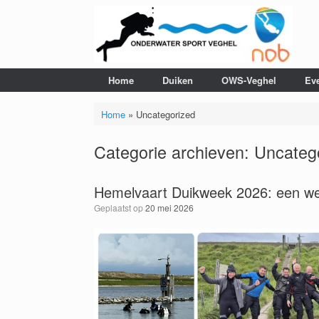
Ga
naar
de
inhoud
Home
Duiken
OWS-Veghel
Ev
Home
»
Uncategorized
Categorie archieven:
Uncateg
Hemelvaart Duikweek 2026: een week
Geplaatst op
20 mei 2026