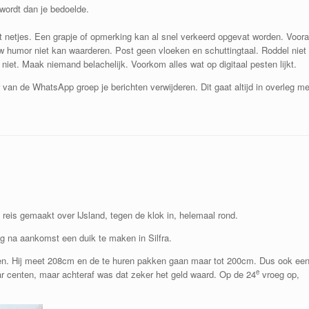
wordt dan je bedoelde.
et netjes. Een grapje of opmerking kan al snel verkeerd opgevat worden. Voora
jouw humor niet kan waarderen. Post geen vloeken en schuttingtaal. Roddel niet
niet. Maak niemand belachelijk. Voorkom alles wat op digitaal pesten lijkt.
van de WhatsApp groep je berichten verwijderen. Dit gaat altijd in overleg me
eis gemaakt over IJsland, tegen de klok in, helemaal rond.
 na aankomst een duik te maken in Silfra.
n. Hij meet 208cm en de te huren pakken gaan maar tot 200cm. Dus ook ee
e
aar centen, maar achteraf was dat zeker het geld waard. Op de 24
vroeg op,