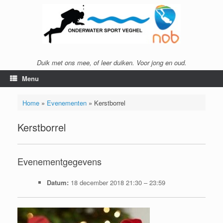
Ga
naar
de
inhoud
Duik met ons mee, of leer duiken. Voor jong en oud.
Menu
Home
»
Evenementen
»
Kerstborrel
Kerstborrel
Evenementgegevens
Datum:
18 december 2018 21:30
–
23:59