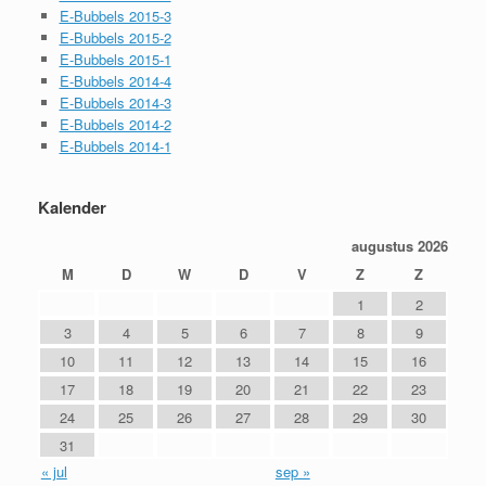
E-Bubbels 2015-3
E-Bubbels 2015-2
E-Bubbels 2015-1
E-Bubbels 2014-4
E-Bubbels 2014-3
E-Bubbels 2014-2
E-Bubbels 2014-1
Kalender
augustus 2026
M
D
W
D
V
Z
Z
1
2
3
4
5
6
7
8
9
10
11
12
13
14
15
16
17
18
19
20
21
22
23
24
25
26
27
28
29
30
31
« jul
sep »