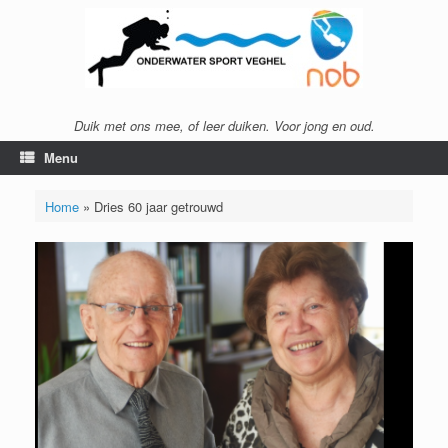
Ga
naar
de
inhoud
Duik met ons mee, of leer duiken. Voor jong en oud.
Menu
Home
»
Dries 60 jaar getrouwd