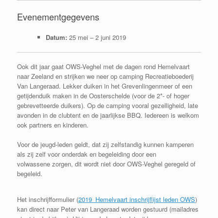
Evenementgegevens
Datum:
25 mei
–
2 juni 2019
Ook dit jaar gaat OWS-Veghel met de dagen rond Hemelvaart
naar Zeeland en strijken we neer op camping Recreatieboederij
Van Langeraad. Lekker duiken in het Grevenlingenmeer of een
getijdenduik maken in de Oosterschelde (
voor de 2*- of hoger
gebrevetteerde duikers).
Op de camping vooral gezelligheid, late
avonden in de clubtent en de jaarlijkse BBQ. Iedereen is welkom
ook partners en kinderen.
Voor de jeugd-leden geldt, dat zij zelfstandig kunnen kamperen
als zij zelf voor onderdak en begeleiding door een
volwassene
zorgen, dit wordt niet door OWS-Veghel geregeld of
begeleid.
Het inschrijfformulier (
2019_Hemelvaart inschrijflijst leden OWS
)
kan direct naar Peter van Langeraad worden gestuurd (mailadres