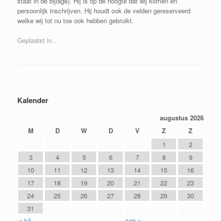
staat in de bijlage).
Hij is op de hoogte dat wij komen en
persoonlijk
inschrijven. Hij houdt ook de velden gereserveerd
welke wij tot nu toe ook hebben gebruikt.
Geplaatst in .
Bericht navigatie
Kalender
augustus 2026
M
D
W
D
V
Z
Z
1
2
3
4
5
6
7
8
9
10
11
12
13
14
15
16
17
18
19
20
21
22
23
24
25
26
27
28
29
30
31
« jul
sep »