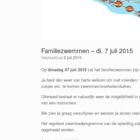
Familiezwemmen – di. 7 juli 2015
Geplaatst op
2 juli 2015
Op
dinsdag 07 juli 2015
zal het familiezwemmen zijn
Je bent dan
weer
van harte welkom
om met vrienden, v
zusjes
etc.
te komen zwemmen/snorkelen
/duiken
.
Uiteraard
bestaat er natuurlijk weer de mogelijkheid i
van een instructeur.
We zien je graag verschijnen en wensen
je
alvast veel 
Het reguliere
zwembad
programma van de opleiding zal 
opgehaald worden.