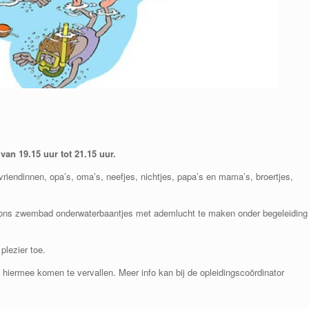
van 19.15 uur tot
21
.15 uur.
riendinnen, opa’s, oma’s,
neefjes, nichtjes,
papa’s en mama
’
s
, broertjes,
n ons zwembad
onderwaterbaantje
s
met
adem
lucht
te maken onder begeleiding
plezier toe.
hiermee komen te vervallen. Meer info kan bij de opleidingscoördinator