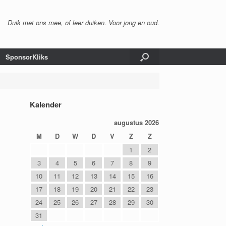
Duik met ons mee, of leer duiken. Voor jong en oud.
SponsorKliks
Kalender
augustus 2026
M
D
W
D
V
Z
Z
1
2
3
4
5
6
7
8
9
10
11
12
13
14
15
16
17
18
19
20
21
22
23
24
25
26
27
28
29
30
31