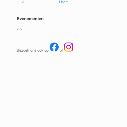
« jul
sep »
Evenementen
<
>
Bezoek ons ook op
of