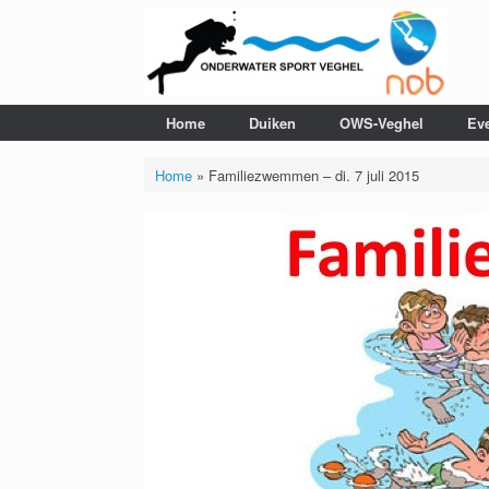
Ga
naar
de
inhoud
Home
Duiken
OWS-Veghel
Ev
Home
»
Familiezwemmen – di. 7 juli 2015