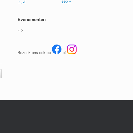
« jul
sep »
Evenementen
<
>
Bezoek ons ook op
of