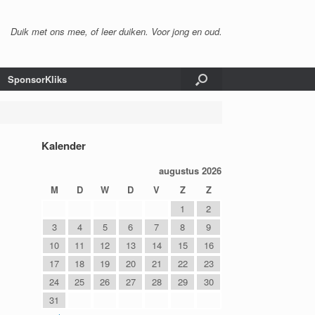
Duik met ons mee, of leer duiken. Voor jong en oud.
SponsorKliks
Kalender
augustus 2026
M
D
W
D
V
Z
Z
1
2
3
4
5
6
7
8
9
10
11
12
13
14
15
16
17
18
19
20
21
22
23
24
25
26
27
28
29
30
31