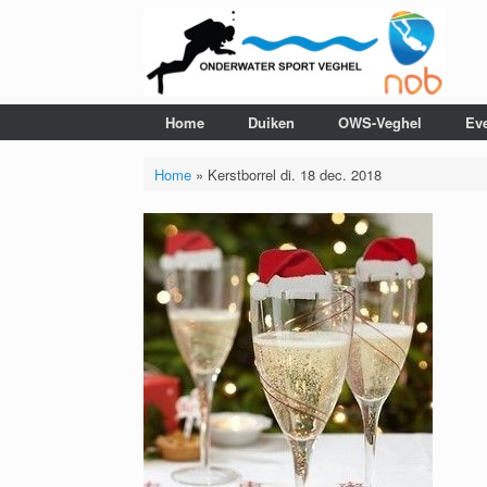
Ga
naar
de
inhoud
Home
Duiken
OWS-Veghel
Ev
Home
»
Kerstborrel di. 18 dec. 2018