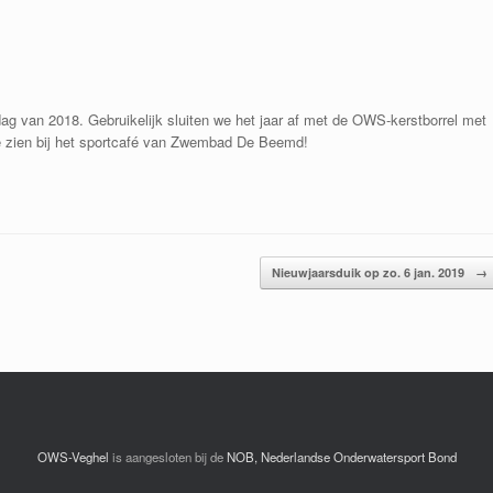
sdag van 2018. Gebruikelijk sluiten we het jaar af met de OWS-kerstborrel met
te zien bij het sportcafé van Zwembad De Beemd!
Nieuwjaarsduik op zo. 6 jan. 2019
→
OWS-Veghel
is aangesloten bij de
NOB, Nederlandse Onderwatersport Bond