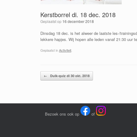
Kerstborrel di. 18 dec. 2018
Geplaatst op
16 december 2018
Dinsdag 18 dec. is het alweer de laatste les-/training
lekkere hapjes. Wij hopen alle leden vanaf 21:30 uur 
Geplaatst in
Activiteit
.
Bericht navigatie
←
Duik-quiz di 30 okt. 2018
Bezoek ons ook op
of