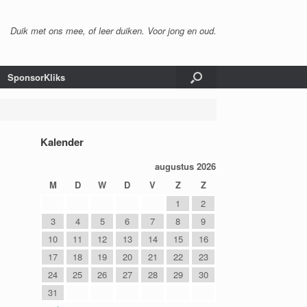
Duik met ons mee, of leer duiken. Voor jong en oud.
SponsorKliks
Kalender
augustus 2026
M
D
W
D
V
Z
Z
1
2
3
4
5
6
7
8
9
10
11
12
13
14
15
16
17
18
19
20
21
22
23
24
25
26
27
28
29
30
31