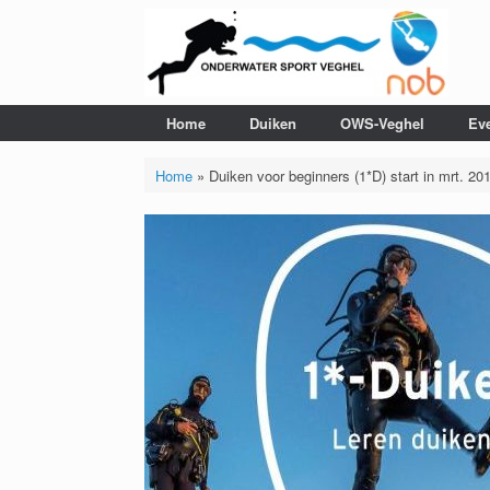
Ga
naar
de
inhoud
Home
Duiken
OWS-Veghel
Ev
Home
»
Duiken voor beginners (1*D) start in mrt. 20