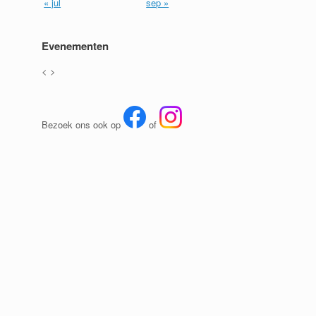
« jul
sep »
Evenementen
<
>
Bezoek ons ook op
of