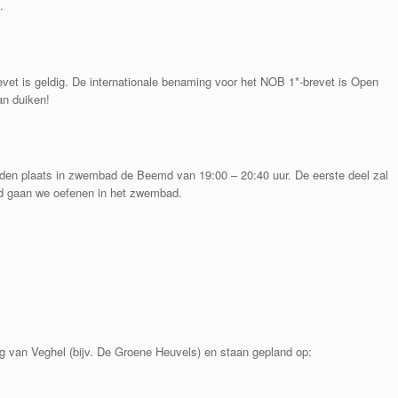
.
revet is geldig. De internationale benaming voor het NOB 1*-brevet is Open
an duiken!
nden plaats in zwembad de Beemd van 19:00 – 20:40 uur. De eerste deel zal
nd gaan we oefenen in het zwembad.
g van Veghel (bijv. De Groene Heuvels) en staan gepland op: