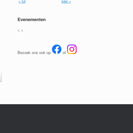
« jul
sep »
Evenementen
<
>
Bezoek ons ook op
of