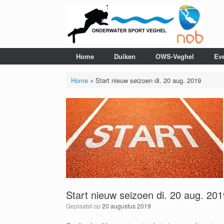
Ga
naar
de
inhoud
Home
Duiken
OWS-Veghel
Ev
Home
»
Start nieuw seizoen di. 20 aug. 2019
Start nieuw seizoen di. 20 aug. 201
Geplaatst op
20 augustus 2019