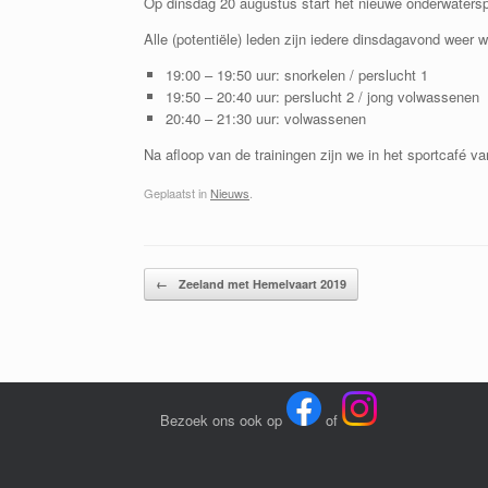
Op dinsdag 20 augustus start het nieuwe onderwaters
Alle (potentiële) leden zijn iedere dinsdagavond we
19:00 – 19:50 uur: snorkelen / perslucht 1
19:50 – 20:40 uur: perslucht 2 / jong volwassenen
20:40 – 21:30 uur: volwassenen
Na afloop van de trainingen zijn we in het sportcafé 
Geplaatst in
Nieuws
.
Bericht navigatie
←
Zeeland met Hemelvaart 2019
Bezoek ons ook op
of