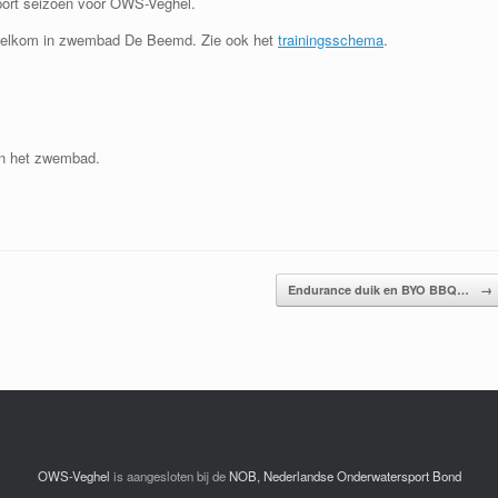
port seizoen voor OWS-Veghel.
er welkom in zwembad De Beemd. Zie ook het
trainingsschema
.
van het zwembad.
Endurance duik en BYO BBQ…
→
OWS-Veghel
is aangesloten bij de
NOB, Nederlandse Onderwatersport Bond