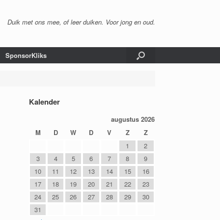
Duik met ons mee, of leer duiken. Voor jong en oud.
SponsorKliks
Kalender
augustus 2026
M
D
W
D
V
Z
Z
1
2
3
4
5
6
7
8
9
10
11
12
13
14
15
16
17
18
19
20
21
22
23
24
25
26
27
28
29
30
31