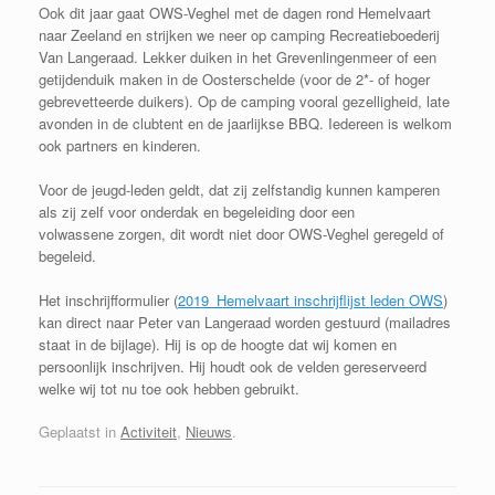
Ook dit jaar gaat OWS-Veghel met de dagen rond Hemelvaart
naar Zeeland en strijken we neer op camping Recreatieboederij
Van Langeraad. Lekker duiken in het Grevenlingenmeer of een
getijdenduik maken in de Oosterschelde (voor de 2*- of hoger
gebrevetteerde duikers). Op de camping vooral gezelligheid, late
avonden in de clubtent en de jaarlijkse BBQ. Iedereen is welkom
ook partners en kinderen.
Voor de jeugd-leden geldt, dat zij zelfstandig kunnen kamperen
als zij zelf voor onderdak en begeleiding door een
volwassene zorgen, dit wordt niet door OWS-Veghel geregeld of
begeleid.
Het inschrijfformulier (
2019_Hemelvaart inschrijflijst leden OWS
)
kan direct naar Peter van Langeraad worden gestuurd (mailadres
staat in de bijlage). Hij is op de hoogte dat wij komen en
persoonlijk inschrijven. Hij houdt ook de velden gereserveerd
welke wij tot nu toe ook hebben gebruikt.
Geplaatst in
Activiteit
,
Nieuws
.